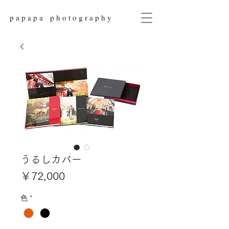
p a p a p a p h o t o g r a p h y
うるしカバー
価
￥72,000
格
色
*