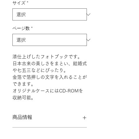
サイズ
*
ページ数
*
漆仕上げしたフォトブックです。
日本古来の美しさをまとい、結婚式
や七五三などにぴったり。
金箔で箔押しの文字を入れることが
できます。
オリジナルケースにはCD-ROMを
収納可能。
商品情報
[ 表紙素材 ]
返品・返金ポリシー
ハードカバー